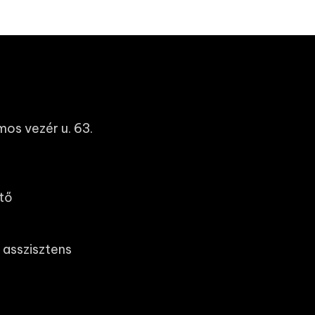
os vezér u. 63.
tő
 asszisztens