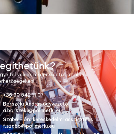
egíthetünk?
gye fel velünk a kapcsolatot az alábbi
érhetőségeken!
+36 30 542 11 07
Borszéki András ügyvezető
a.borszeki@polimeflu.eu
Szabó Flóra kereskedelmi asszisztens
f.szabo@polimeflu.eu