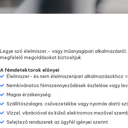
Legye szó élelmiszer,- vagy műanyagipari alkalmazásról, 
megfelelő megoldásokat biztosítjuk.
A fémdetektorok előnyei
Élelmiszer- és nem élelmiszeripari alkalmazásokhoz = 
Nemkívánatos fémszennyeződések észlelése vagy lev
Magas érzékenység
Szállítószalagra, csővezetékbe vagy nyomás alatti szál
Vízzel, vibrációval és külső elektromos mezővel szemb
Selejtező rendszerek az ügyfél igényei szerint