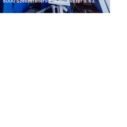
8000 Székesfehérvár, Álmos vezér u. 63.