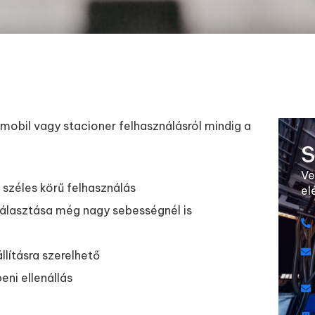
mobil vagy stacioner felhasználásról mindig a
S
Ve
széles körű felhasználás
el
álasztása még nagy sebességnél is
lításra szerelhető
eni ellenállás