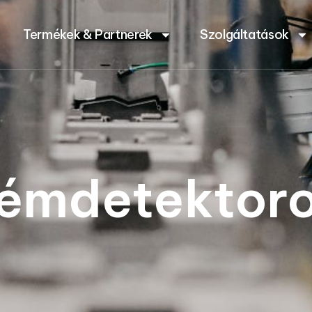
Termékek & Partnerek
Szolgáltatások
émdetektor