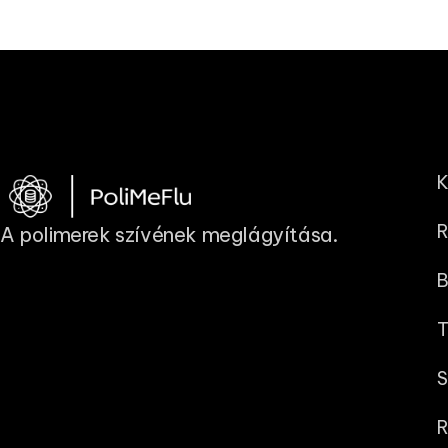
K
R
A polimerek szívének meglágyítása.
B
T
S
R