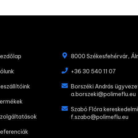
ezdőlap
8000 Székesfehérvár, Álm
ólunk
+36 30 540 11 07
eszállítóink
Borszéki András ügyveze
a.borszeki@polimeflu.eu
ermékek
Szabó Flóra kereskedelmi
zolgáltatások
f.szabo@polimeflu.eu
eferenciák