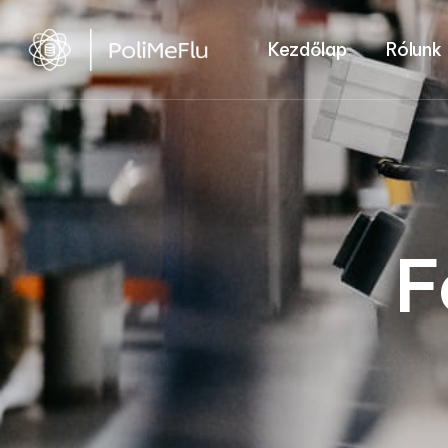
Kezdőlap
Rólunk
F