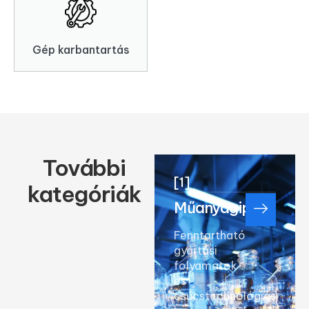
Gép karbantartás
További
[1]
kategóriák
Műanyagipar
Fenntartható
gyártási
folyamatok
és
csúcstechnológiás