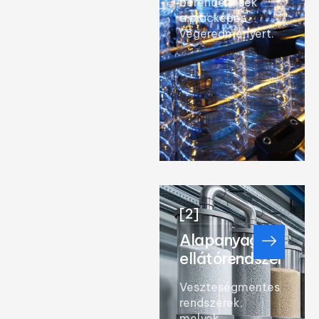
berendezések
a piacképes
végeredményért.
[2]
Alapanyag
ellátórendszer
Veszteségmentes
rendszerek,
melyek