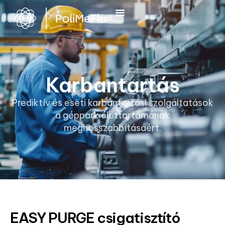
Karbantartás
Prediktív és eseti karbantartási szolgáltatások
a géppark élettartamának
meghosszabbításáért.
EASY PURGE csigatisztító