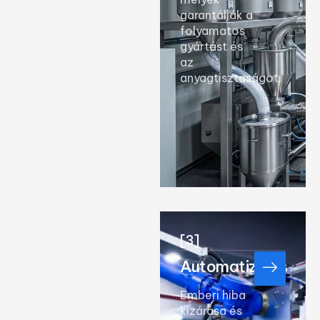
garantálják a
folyamatos
gyártást és
az
anyagtisztaságot.
[3]
Automatizálás
Emberi hiba
kizárása és