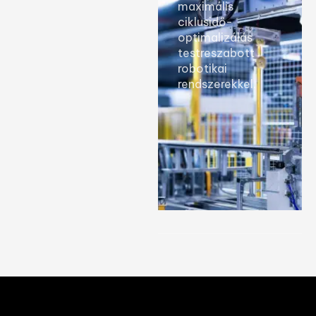
maximális
ciklusidő-
optimalizálás
testreszabott
robotikai
rendszerekkel.