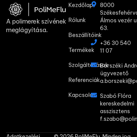
Kezdőlap
8000
Székesfehérv
Rólunk
Álmos vezér u
A polimerek szívének
63.
meglágyítása.
Beszállítóink
+36 30 540
Termékek
11 07
Szolgáltatások
Borszéki Andr
ügyvezető
Referenciák
a.borszeki@po
Kapcsolat
Szabó Flóra
kereskedelmi
asszisztens
f.szabo@poli
Adatkezelési
© 2026 PoliMeFlu. Minden jog